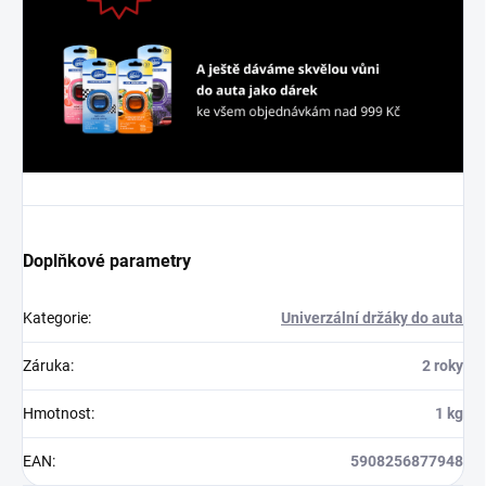
Doplňkové parametry
Kategorie
:
Univerzální držáky do auta
Záruka
:
2 roky
Hmotnost
:
1 kg
EAN
:
5908256877948