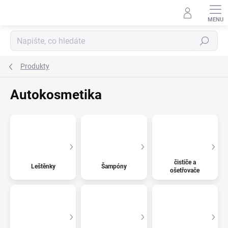
Přejít
na
obsah
Hledat
Produkty
Autokosmetika
čističe a
Leštěnky
Šampóny
ošetřovače