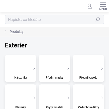
Přejít
na
obsah
Hledat
Produkty
Exterier
Nárazníky
Přední masky
Přední kapota
Blatníky
Kryty zrcátek
Vzduchové filtry