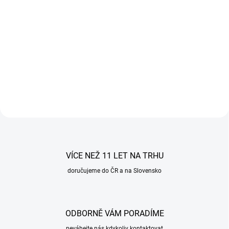
Do košíku
Do košíku
Řadící páka VW Arteon 2017-
Hlavice řadící páky Ford Focus II
2023 DSG s manžetou
2007-2011 6st stříbrná červená.
a rámečkem, pro automatickou
Závit 12mm. R vpravo dole.
převodovku.
Stříbrná hlavice řadicí páky s
červeným schématem řazení pro
šestistupňové převodovky.
VÍCE NEŽ 11 LET NA TRHU
doručujeme do ČR a na Slovensko
ODBORNĚ VÁM PORADÍME
neváhejte nás kdykoliv kontaktovat