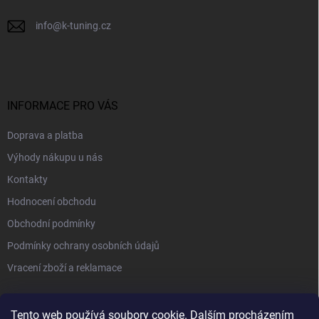
info
@
k-tuning.cz
INFORMACE PRO VÁS
Doprava a platba
Výhody nákupu u nás
Kontakty
Hodnocení obchodu
Obchodní podmínky
Podmínky ochrany osobních údajů
Vracení zboží a reklamace
PŘIJÍMÁME ONLINE PLATBY
Tento web používá soubory cookie. Dalším procházením