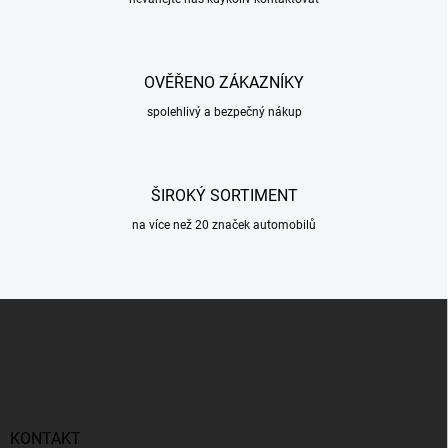
OVĚŘENO ZÁKAZNÍKY
spolehlivý a bezpečný nákup
ŠIROKÝ SORTIMENT
na více než 20 značek automobilů
Z
á
p
a
t
í
KONTAKT