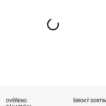
cena:
MŮŽEME DORUČIT DO:
13.8.2
−
+
Zdarma od nás dos
+ Interiérový osvěžova
v hodnotě 84 Kč
DETAILNÍ INFORMACE
OVĚŘENO
ŠIROKÝ SORTI