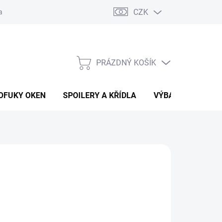
CZK
any osobních údajů
Vracení zboží a reklamace
PRÁZDNÝ KOŠÍK
NÁKUPNÍ
KOŠÍK
OFUKY OKEN
SPOILERY A KŘÍDLA
VÝBAVA AUTA
 Kč