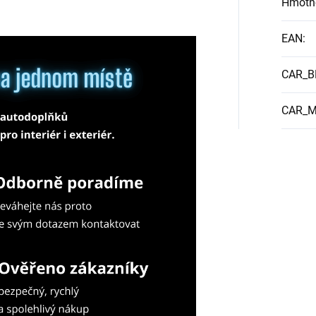
Hmotn
EAN
:
CAR_
CAR_