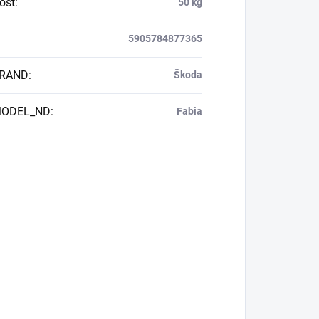
ost
:
50 kg
5905784877365
BRAND
:
Škoda
MODEL_ND
:
Fabia