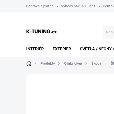
Přejít
Doprava a platba
Výhody nákupu u nás
Kontak
na
obsah
INTERIÉR
EXTERIER
SVĚTLA / NEONY 
Domů
Produkty
Ofuky oken
Škoda
Š
Neohodnoceno
Podrobnosti hodn
DOPRAVA ZDARMA