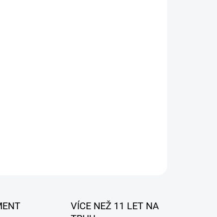
026
MOŽNOSTI DORUČENÍ
Přidat do košíku
tanete
č vzduchu do auta
ZEPTAT SE
MENT
VÍCE NEŽ 11 LET NA