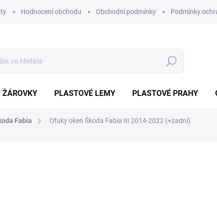
ty
Hodnocení obchodu
Obchodní podmínky
Podmínky ochr
Hledat
/ ŽÁROVKY
PLASTOVÉ LEMY
PLASTOVÉ PRAHY
koda Fabia
Ofuky oken Škoda Fabia III 2014-2022 (+zadní)
ocení
ZNAČKA:
HEKO
1 290 Kč
1 161
Měrná
EXTERNÍ SKLAD