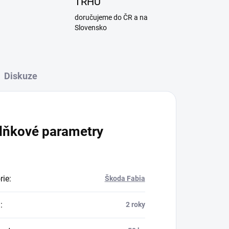
TRHU
doručujeme do ČR a na
Slovensko
Diskuze
lňkové parametry
rie
:
Škoda Fabia
a
:
2 roky