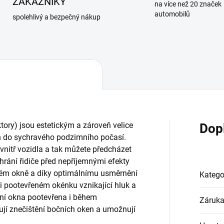
ZÁKAZNÍKY
na více než 20 značek
automobilů
spolehlivý a bezpečný nákup
ktory) jsou estetickým a zároveň velice
Dop
 do sychravého podzimního počasí.
uvnitř vozidla a tak můžete předcházet
rání řidiče před nepříjemnými efekty
ném okně a díky optimálnímu usměrnění
Katego
ři pootevřeném okénku vznikající hluk a
ční okna pootevřena i během
Záruk
ují znečištění bočních oken a umožnují