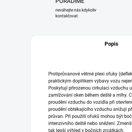
PORADÍME
neváhejte nás kdykoliv
kontaktovat
Popis
Protiprůvanové větrné plexi ofuky (defle
praktickým doplňkem výbavy vozu nejen
Poskytují přirozenou cirkulaci vzduchu 
zamlžování oken během deště a mlhy. Ch
proudění vzduchu do vozidla při otevře
proudění obtékajícího vzduchu snižují p
průvan. Při použití ofuků mohou být bo
intenzivního deště nebo sněžení. Zmenš
tak lepší výhled v bočních zrcátkách.