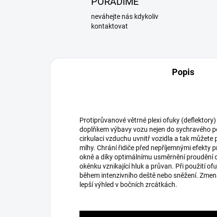
PORADÍME
neváhejte nás kdykoliv
kontaktovat
Popis
Protiprůvanové větrné plexi ofuky (deflektory)
doplňkem výbavy vozu nejen do sychravého po
cirkulaci vzduchu uvnitř vozidla a tak můžet
mlhy. Chrání řidiče před nepříjemnými efekty 
okně a díky optimálnímu usměrnění proudění o
okénku vznikající hluk a průvan. Při použití 
během intenzivního deště nebo sněžení. Zmenš
lepší výhled v bočních zrcátkách.