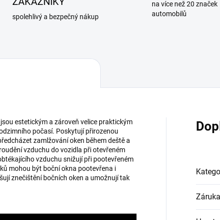
ZÁKAZNÍKY
na více než 20 značek
automobilů
spolehlivý a bezpečný nákup
 jsou estetickým a zároveň velice praktickým
Dop
dzimního počasí. Poskytují přirozenou
e předcházet zamlžování oken během deště a
proudění vzduchu do vozidla při otevřeném
btékajícího vzduchu snižují při pootevřeném
ofuků mohou být boční okna pootevřena i
Katego
ují znečištění bočních oken a umožnují tak
Záruk