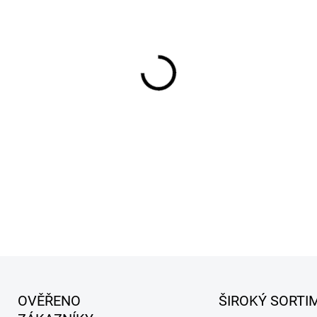
cena:
MŮŽEME DORUČIT DO:
13.8.2
−
+
Zdarma od nás dos
+ Interiérový osvěžova
v hodnotě 84 Kč
DETAILNÍ INFORMACE
OVĚŘENO
ŠIROKÝ SORTI