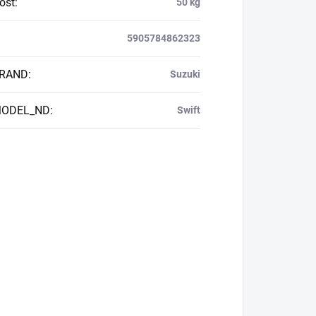
ost
:
50 kg
5905784862323
BRAND
:
Suzuki
MODEL_ND
:
Swift