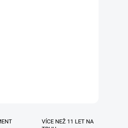
026
MOŽNOSTI DORUČENÍ
Přidat do košíku
tanete
č vzduchu do auta
ZEPTAT SE
MENT
VÍCE NEŽ 11 LET NA