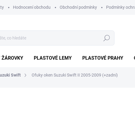
ty
Hodnocení obchodu
Obchodní podmínky
Podmínky ochr
Hledat
/ ŽÁROVKY
PLASTOVÉ LEMY
PLASTOVÉ PRAHY
uzuki Swift
Ofuky oken Suzuki Swift II 2005-2009 (+zadní)
ní
ZNAČKA:
HEKO
1 299 Kč
1 169
Měrná
EXTERNÍ SKLAD