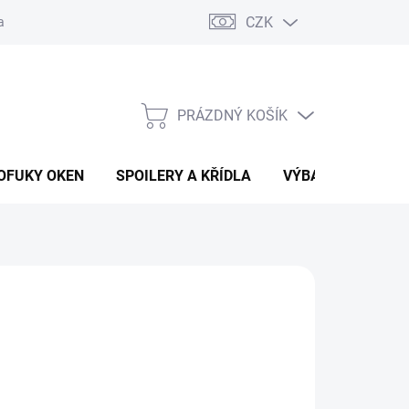
CZK
any osobních údajů
Vracení zboží a reklamace
PRÁZDNÝ KOŠÍK
NÁKUPNÍ
KOŠÍK
OFUKY OKEN
SPOILERY A KŘÍDLA
VÝBAVA AUTA
 Kč