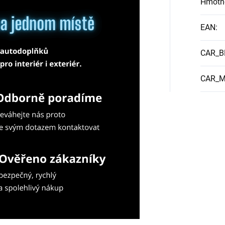
Hmotn
EAN
:
CAR_
CAR_