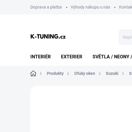
Přejít
Doprava a platba
Výhody nákupu u nás
Kontak
na
obsah
INTERIÉR
EXTERIER
SVĚTLA / NEONY 
Domů
Produkty
Ofuky oken
Suzuki
S
1 hodnocení
Podrobnosti hodnoce
DOPRAVA ZDARMA