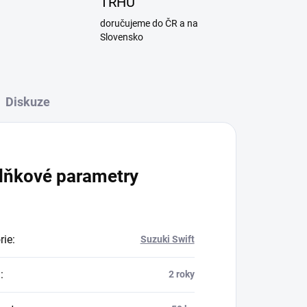
TRHU
doručujeme do ČR a na
Slovensko
Diskuze
lňkové parametry
rie
:
Suzuki Swift
a
:
2 roky