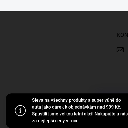
Z
á
p
a
KON
t
í
Sleva na všechny produkty a super vůně do
Tento web p
auta jako dárek k objednávkám nad 999 Kč.
webu vyjadřu
Spustili jsme velkou letní akci! Nakupujte u nás
za nejlepší ceny v roce.
Nastaven
Copyright 2026
K-tuning.cz
. Všechna práva vyhrazena.