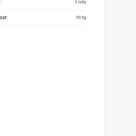
a
:
2 roky
ost
:
50 kg