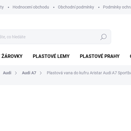
ty
Hodnocení obchodu
Obchodní podmínky
Podmínky ochr
Hledat
/ ŽÁROVKY
PLASTOVÉ LEMY
PLASTOVÉ PRAHY
Audi
Audi A7
Plastová vana do kufru Aristar Audi A7 Spor
ocení
ZNAČKA:
ARISTAR
899 Kč
809 Kč
Měrná
EXTERNÍ SKLAD
cena:
MŮŽEME DORUČIT DO:
12.8.2