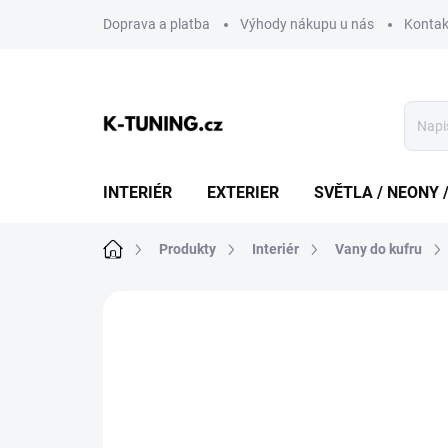
Přejít
Doprava a platba
Výhody nákupu u nás
Kontak
na
obsah
INTERIÉR
EXTERIER
SVĚTLA / NEONY 
Domů
Produkty
Interiér
Vany do kufru
Neohodnoceno
Podrobnosti hodn