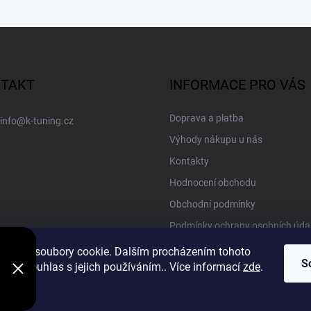
TAKT
INFORMACE PRO VÁS
Doprava a platba
info
@
k-tuning.cz
Výhody nákupu u nás
Kontakty
Hodnocení obchodu
Obchodní podmínky
Podmínky ochrany osobních úda
Vracení zboží a reklamace
oužívá soubory cookie. Dalším procházením tohoto
S
jete souhlas s jejich používáním.. Více informací
zde
.
í