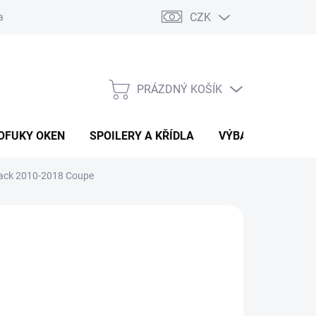
CZK
any osobních údajů
Vracení zboží a reklamace
PRÁZDNÝ KOŠÍK
NÁKUPNÍ
KOŠÍK
OFUKY OKEN
SPOILERY A KŘÍDLA
VÝBAVA AUTA
tback 2010-2018 Coupe
026
MOŽNOSTI DORUČENÍ