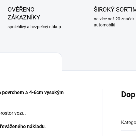
OVĚŘENO
ŠIROKÝ SORTI
ZÁKAZNÍKY
na více než 20 značek
automobilů
spolehlivý a bezpečný nákup
 povrchem a 4-6cm vysokým
Dop
rostor vozu.
Katego
 převáženého nákladu
.