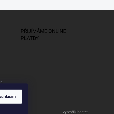
PŘIJÍMÁME ONLINE
PLATBY
jů
ouhlasím
Vytvořil Shoptet