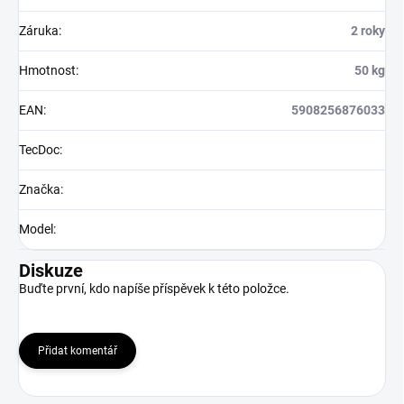
Záruka
:
2 roky
Hmotnost
:
50 kg
EAN
:
5908256876033
TecDoc
:
Značka
:
Model
:
Diskuze
Buďte první, kdo napíše příspěvek k této položce.
Přidat komentář