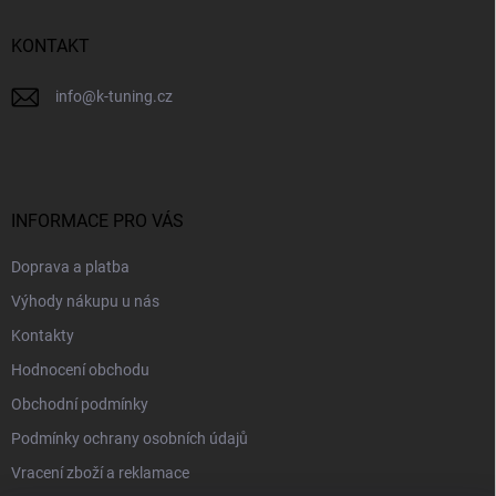
t
í
KONTAKT
info
@
k-tuning.cz
INFORMACE PRO VÁS
Doprava a platba
Výhody nákupu u nás
Kontakty
Hodnocení obchodu
Obchodní podmínky
Podmínky ochrany osobních údajů
Vracení zboží a reklamace