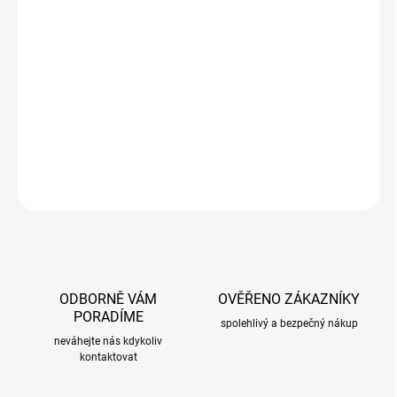
Vyrobeno z odolného ABS plastu, odolného vůči vnějším vlivům
jako je počasí nebo štípání kamínků
Barva: černá lesklá
DETAILNÍ INFORMACE
ZEPTAT SE
ODBORNĚ VÁM
OVĚŘENO ZÁKAZNÍKY
PORADÍME
spolehlivý a bezpečný nákup
neváhejte nás kdykoliv
kontaktovat