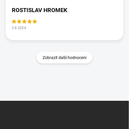
ROSTISLAV HROMEK
2.8.2026
Zobrazit další hodnocení
Z
á
p
a