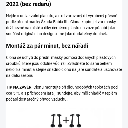
2022 (bez radaru)
Nejde o univerzální plachtu, ale o tvarovaný díl vyrobený přesně
podle přední masky Škoda Fabia III . Clona kopíruje tvar masky,
drží pevně na místě a díky černému plastu na voze působí jako
součást originálního designu - ne jako dodatečný doplněk.
Montáž za pár minut, bez nářadí
Clona se uchytí do přední masky pomocí dodaných plastových
šroubků, které jsou odolné vůči rzi. Zvládnete to sami během
několika minut a stejně snadno clonu na jaře sundáte a uschováte
na další sezónu.
TIP NA ZÁVĚR:
Clonu montujte při dlouhodobých teplotách pod
cca 5 °C a s příchodem jara ji sundejte, aby měl chladič v teplém
počasí dostatečný přívod vzduchu.