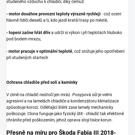
studeného vzduchu k chladiči, díky čemuž:
-
motor dosáhne provozní teploty výrazně rychleji
- což ocení
hlavně řidiči dieselů a ti, kdo jezdí kratší trasy po městě,
-
topení začne hřát dřív
a udrží si výkon i při teplotách hluboko
pod bodem mrazu,
-
motor pracuje v optimální teplotě
, což snižuje jeho opotřebení
při studených startech
Ochrana chladiče před solí a kamínky
V zimě na chladič neútočí jen mráz. Posypová sůl je velmi
agresivní a na lamelách chladiče a kondenzátoru klimatizace
způsobuje korozi. Odlétající štěrk zase lamely mechanicky
poškozuje. Clona funguje jako fyzický štít - chladič tak efektivně
chráníte před poškozením, jehož oprava stojí tisíce korun.
Přesně na míru pro Škoda Fabia III 2018-