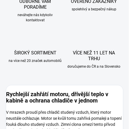
ODBORNĚ VÁM
OVĚŘENO ZÁKAZNÍKY
PORADÍME
spolehlivý a bezpečný nákup
neváhejte nás kdykoliv
kontaktovat
ŠIROKÝ SORTIMENT
VÍCE NEŽ 11 LET NA
TRHU
na více než 20 značek automobilů
doručujeme do ČR a na Slovensko
Rychlejší zahřátí motoru, dřívější teplo v
kabině a ochrana chladiče v jednom
V mrazech proudí přes chladič
studený
vzduch, který motor
neustále ochlazuje. Motor se kvůli tomu zahřívá pomaleji a topení
fouká dlouho studený vzduch. Zimní clona omezí tento přívod