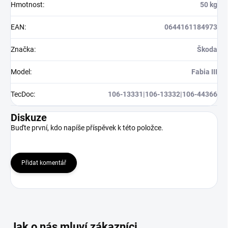
Hmotnost
:
50 kg
EAN
:
0644161184973
Značka
:
Škoda
Model
:
Fabia III
TecDoc
:
106-13331|106-13332|106-44366
Diskuze
Buďte první, kdo napíše příspěvek k této položce.
Přidat komentář