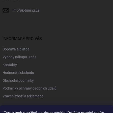
info
@
k-tuning.cz
INFORMACE PRO VÁS
Doprava a platba
Výhody nákupu u nás
Kontakty
Hodnocení obchodu
Obchodní podmínky
Podmínky ochrany osobních údajů
Vracení zboží a reklamace
PŘIJÍMÁME ONLINE PLATBY
Tento web používá soubory cookie. Dalším procházením