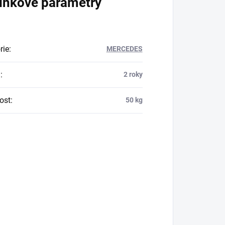
lňkové parametry
rie
:
MERCEDES
a
:
2 roky
ost
:
50 kg