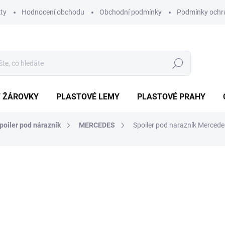
ty
Hodnocení obchodu
Obchodní podmínky
Podmínky ochr
Hledat
/ ŽÁROVKY
PLASTOVÉ LEMY
PLASTOVÉ PRAHY
poiler pod nárazník
MERCEDES
Spoiler pod narazník Merced
ocení
ZNAČKA:
PROTEC
5 299 Kč
3 999
Měrná
SKLADEM IHNED K ODESL