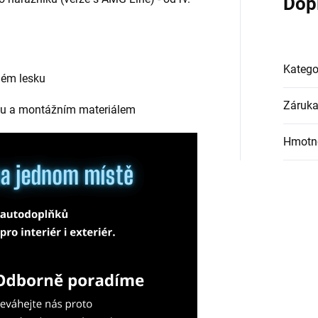
Dop
Katego
rném lesku
Záruk
ou a montážním materiálem
Hmotn