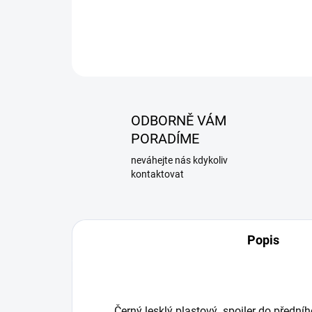
ODBORNĚ VÁM
PORADÍME
neváhejte nás kdykoliv
kontaktovat
Popis
Černý lesklý plastový spoiler do předníh