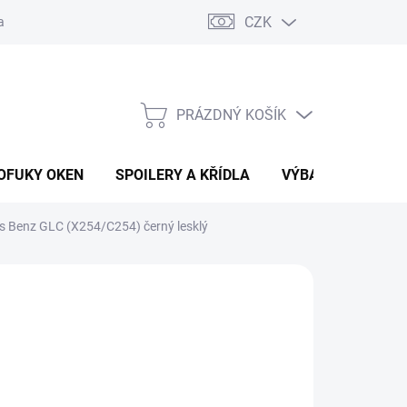
CZK
any osobních údajů
Vracení zboží a reklamace
PRÁZDNÝ KOŠÍK
NÁKUPNÍ
KOŠÍK
OFUKY OKEN
SPOILERY A KŘÍDLA
VÝBAVA AUTA
es Benz GLC (X254/C254) černý lesklý
 Kč
ÁNÍ
(1 SADA)