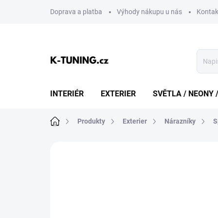
Přejít
Doprava a platba
Výhody nákupu u nás
Kontak
na
obsah
INTERIÉR
EXTERIER
SVĚTLA / NEONY 
Domů
Produkty
Exterier
Nárazníky
S
Neohodnoceno
Podrobnosti hodn
DOPRAVA ZDARMA