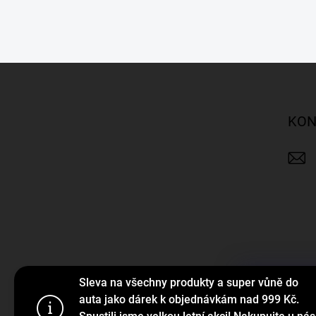
Z
á
p
a
KON
t
í
Sleva na všechny produkty a super vůně do
Tento web p
auta jako dárek k objednávkám nad 999 Kč.
webu vyjadřu