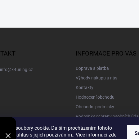
TAKT
INFORMACE PRO VÁS
Doprava a platba
info
@
k-tuning.cz
Výhody nákupu u nás
Kontakty
Hodnocení obchodu
Obchodní podmínky
Podmínky ochrany osobních úda
Vracení zboží a reklamace
oužívá soubory cookie. Dalším procházením tohoto
S
jete souhlas s jejich používáním.. Více informací
zde
.