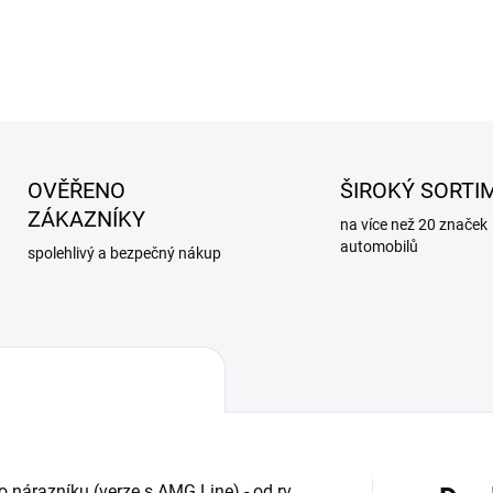
DETAILNÍ INFORMACE
OVĚŘENO
ŠIROKÝ SORTI
ZÁKAZNÍKY
na více než 20 značek
automobilů
spolehlivý a bezpečný nákup
o nárazníku (verze s AMG Line) - od rv.