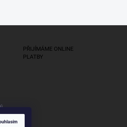
PŘIJÍMÁME ONLINE
PLATBY
jů
ouhlasím