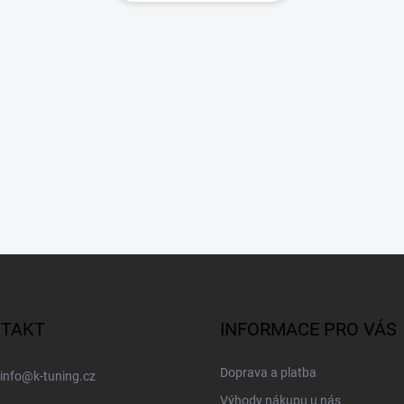
TAKT
INFORMACE PRO VÁS
Doprava a platba
info
@
k-tuning.cz
Výhody nákupu u nás