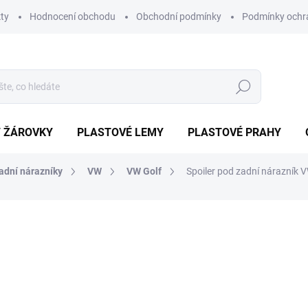
ty
Hodnocení obchodu
Obchodní podmínky
Podmínky ochr
Hledat
/ ŽÁROVKY
PLASTOVÉ LEMY
PLASTOVÉ PRAHY
adní nárazníky
VW
VW Golf
Spoiler pod zadní nárazník
ocení
ZNAČKA:
TUNING TEC
3 499 Kč
2 974
Měrná
EXTERNÍ SKLAD