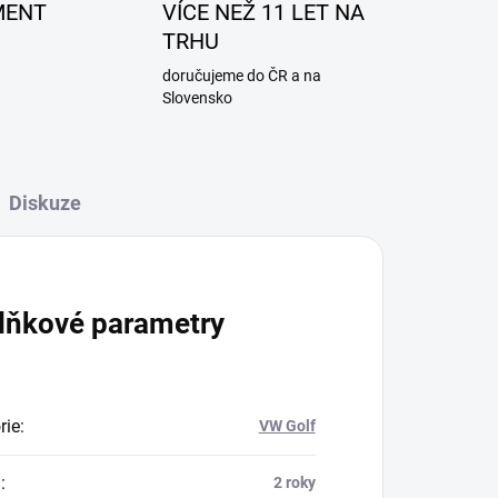
MENT
VÍCE NEŽ 11 LET NA
TRHU
doručujeme do ČR a na
Slovensko
Diskuze
lňkové parametry
rie
:
VW Golf
a
:
2 roky