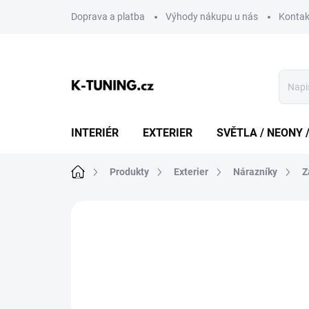
Přejít
Doprava a platba
Výhody nákupu u nás
Kontak
na
obsah
INTERIÉR
EXTERIER
SVĚTLA / NEONY 
Domů
Produkty
Exterier
Nárazníky
Z
Neohodnoceno
Podrobnosti hodn
DOPRAVA ZDARMA