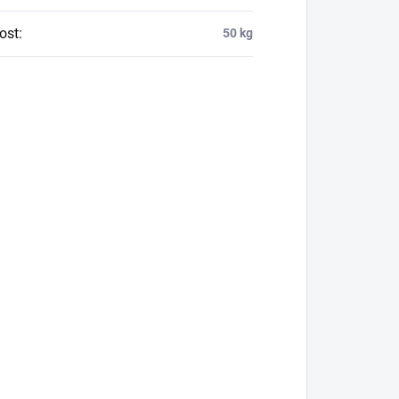
ost
:
50 kg