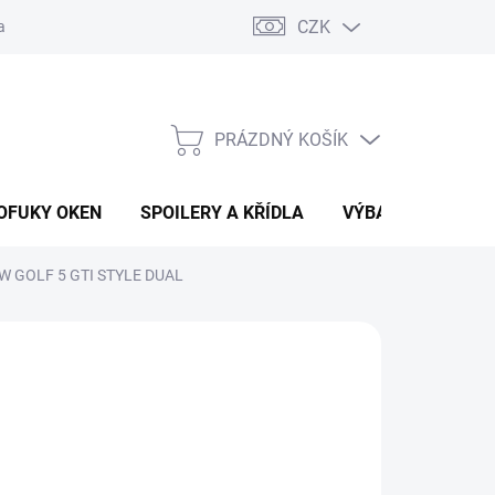
CZK
any osobních údajů
Vracení zboží a reklamace
PRÁZDNÝ KOŠÍK
NÁKUPNÍ
KOŠÍK
OFUKY OKEN
SPOILERY A KŘÍDLA
VÝBAVA AUTA
 VW GOLF 5 GTI STYLE DUAL
 Kč