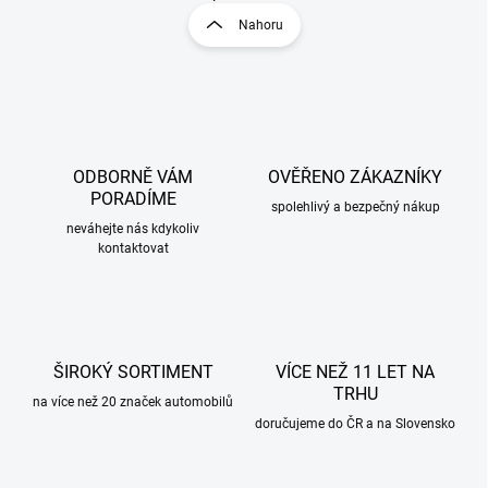
O
r
v
Nahoru
á
l
á
n
d
k
a
o
c
v
í
á
p
ODBORNĚ VÁM
OVĚŘENO ZÁKAZNÍKY
n
r
PORADÍME
v
í
spolehlivý a bezpečný nákup
k
neváhejte nás kdykoliv
y
kontaktovat
v
ý
p
i
s
ŠIROKÝ SORTIMENT
VÍCE NEŽ 11 LET NA
u
TRHU
na více než 20 značek automobilů
doručujeme do ČR a na Slovensko