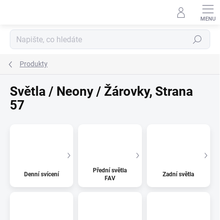
Přejít
na
obsah
Hledat
Produkty
Světla / Neony / Žárovky
, Strana
57
Přední světla
Denní svícení
Zadní světla
FAV