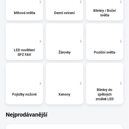
Blinkry / Boční
Mlhová světla
Denní svícení
světla
LED osvětlení
Žárovky
Poziční světla
SPZ FAV
Blinkry do
Pojistky nožové
Xenony
zpětných
zrcátek LED
Nejprodávanější