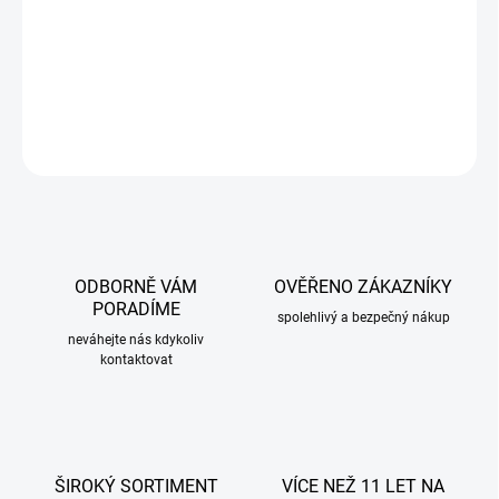
Pouze jako náhrada vozidel vybavených originálními LED
zadními světly.
DETAILNÍ INFORMACE
ZEPTAT SE
ODBORNĚ VÁM
OVĚŘENO ZÁKAZNÍKY
PORADÍME
spolehlivý a bezpečný nákup
neváhejte nás kdykoliv
kontaktovat
ŠIROKÝ SORTIMENT
VÍCE NEŽ 11 LET NA