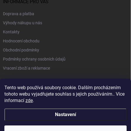
INFORMACE PRO VÁS
Doprava a platba
Výhody nákupu u nás
Kontakty
Hodnocení obchodu
Obchodní podmínky
Podmínky ochrany osobních údajů
Vracení zboží a reklamace
PŘIJÍMÁME ONLINE PLATBY
Tento web používá soubory cookie. Dalším procházením
tohoto webu vyjadřujete souhlas s jejich používáním.. Více
informací
zde
.
Nastavení
Sleva na všechny produkty a super vůně do auta jako