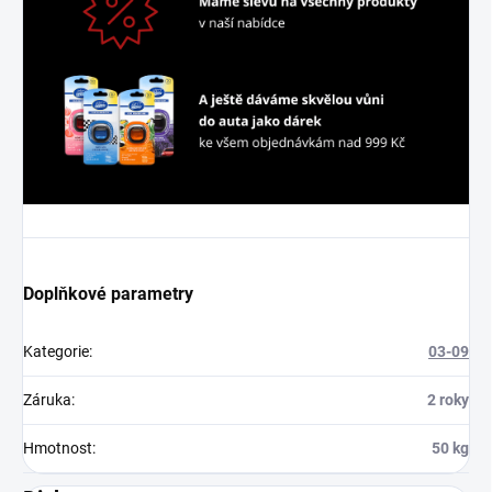
Doplňkové parametry
Kategorie
:
03-09
Záruka
:
2 roky
Hmotnost
:
50 kg