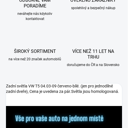
ODBORNĚ VÁM
OVĚŘENO ZÁKAZNÍKY
PORADÍME
spolehlivý a bezpečný nákup
neváhejte nás kdykoliv
kontaktovat
ŠIROKÝ SORTIMENT
VÍCE NEŽ 11 LET NA
TRHU
na více než 20 značek automobilů
doručujeme do ČR a na Slovensko
Zadní světla VW T5 04.03-09 červeno-bílé. (jen pro jednodílné
zadní dveře), Cena je uvedena za pár.Světla jsou homologovaná.