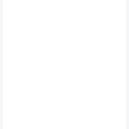
9 Kč
/ ks
Do košíku
J