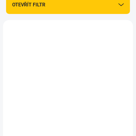
OTEVŘÍT FILTR
o
d
u
V
k
ý
t
ZNAK-HVEZDA
p
ů
i
s
p
r
o
d
u
k
t
ů
SKLADEM IHNED K ODESLÁNÍ
(>5 KS)
Znak * samolepící PLASTIC