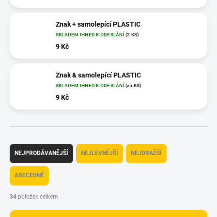
Znak + samolepící PLASTIC
SKLADEM IHNED K ODESLÁNÍ
(2 KS)
9 Kč
Znak & samolepící PLASTIC
SKLADEM IHNED K ODESLÁNÍ
(>5 KS)
9 Kč
Ř
a
NEJPRODÁVANĚJŠÍ
NEJLEVNĚJŠÍ
NEJDRAŽŠÍ
z
e
ABECEDNĚ
n
í
34
položek celkem
p
r