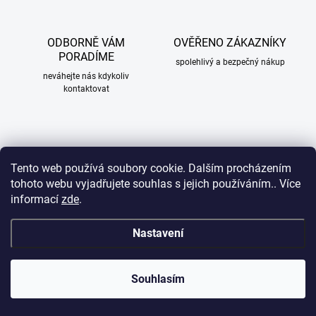
o
í
p
v
r
á
v
ODBORNĚ VÁM
OVĚŘENO ZÁKAZNÍKY
n
k
PORADÍME
í
spolehlivý a bezpečný nákup
y
neváhejte nás kdykoliv
v
kontaktovat
ý
p
i
s
u
Tento web používá soubory cookie. Dalším procházením
ŠIROKÝ SORTIMENT
VÍCE NEŽ 11 LET NA
TRHU
tohoto webu vyjadřujete souhlas s jejich používáním.. Více
na více než 20 značek automobilů
informací
zde
.
doručujeme do ČR a na Slovensko
Nastavení
Z
Sleva na všechny produkty a super vůně do auta jako
á
dárek k objednávkám nad 999 Kč. Spustili jsme velkou
Souhlasím
letní akci! Nakupujte u nás za nejlepší ceny v roce.
p
a