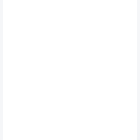
9 Kč
/ ks
Do košíku
ZNAK-LOMITKO