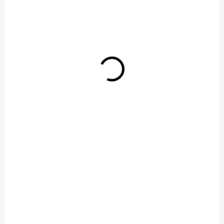
9 Kč
/ ks
Do košíku
ZNAK-6