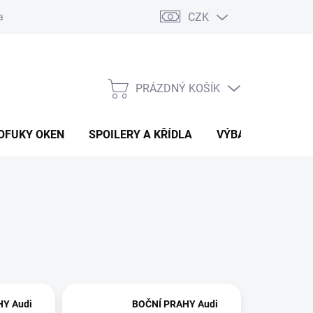
CZK
any osobních údajů
Vracení zboží a reklamace
PRÁZDNÝ KOŠÍK
NÁKUPNÍ
KOŠÍK
OFUKY OKEN
SPOILERY A KŘÍDLA
VÝBAVA AUTA
Y Audi
BOČNÍ PRAHY Audi