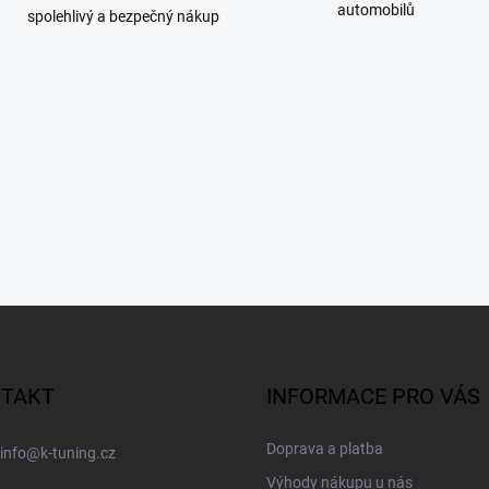
automobilů
spolehlivý a bezpečný nákup
TAKT
INFORMACE PRO VÁS
Doprava a platba
info
@
k-tuning.cz
Výhody nákupu u nás