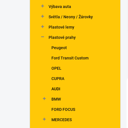
n
Výbava auta
í
p
Světla / Neony / Žárovky
a
n
Plastové lemy
e
Plastové prahy
l
Peugeot
Ford Transit Custom
OPEL
CUPRA
AUDI
BMW
FORD FOCUS
MERCEDES