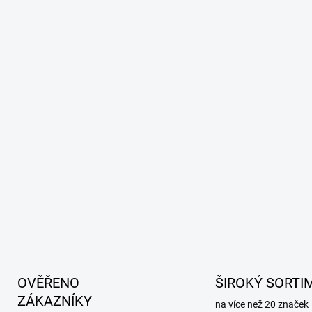
v
ý
p
i
s
u
OVĚŘENO
ŠIROKÝ SORTI
ZÁKAZNÍKY
na více než 20 značek