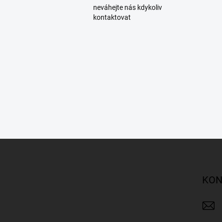
neváhejte nás kdykoliv
kontaktovat
Z
á
p
a
KON
t
í