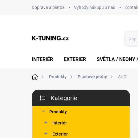
Přejít
Doprava a platba
Výhody nákupu u nás
Kontak
na
obsah
INTERIÉR
EXTERIER
SVĚTLA / NEONY 
Domů
Produkty
Plastové prahy
AUDI
P
Kategorie
o
Přeskočit
s
kategorie
t
Produkty
r
Interiér
a
n
Exterier