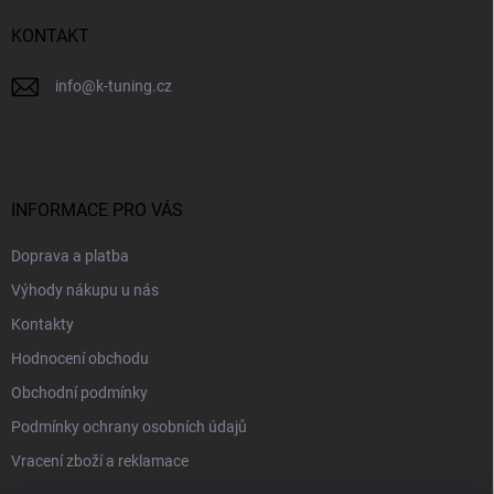
í
KONTAKT
info
@
k-tuning.cz
INFORMACE PRO VÁS
Doprava a platba
Výhody nákupu u nás
Kontakty
Hodnocení obchodu
Obchodní podmínky
Podmínky ochrany osobních údajů
Vracení zboží a reklamace