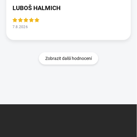
LUBOŠ HALMICH
7.8.2026
Zobrazit další hodnocení
Z
á
p
a
t