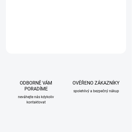
−
+
Přidat do košíku
Boční blinkry VW Polo 6N I chrom. Cena za pár. Snadná montáž.
DETAILNÍ INFORMACE
ZEPTAT SE
ODBORNĚ VÁM
OVĚŘENO ZÁKAZNÍKY
PORADÍME
spolehlivý a bezpečný nákup
neváhejte nás kdykoliv
kontaktovat