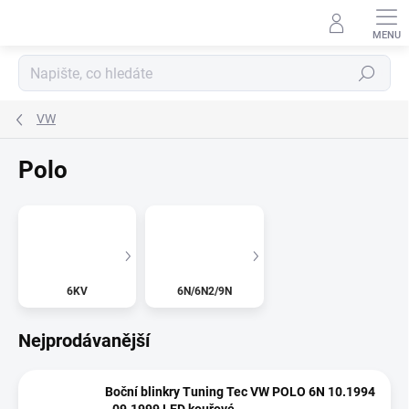
Přejít
na
obsah
Hledat
VW
Polo
6KV
6N/6N2/9N
Nejprodávanější
Boční blinkry Tuning Tec VW POLO 6N 10.1994