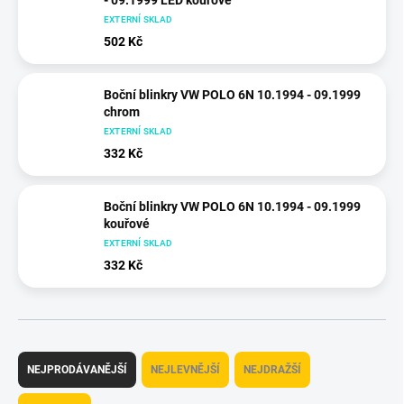
- 09.1999 LED kouřové
EXTERNÍ SKLAD
502 Kč
Boční blinkry VW POLO 6N 10.1994 - 09.1999
chrom
EXTERNÍ SKLAD
332 Kč
Boční blinkry VW POLO 6N 10.1994 - 09.1999
kouřové
EXTERNÍ SKLAD
332 Kč
Ř
a
NEJPRODÁVANĚJŠÍ
NEJLEVNĚJŠÍ
NEJDRAŽŠÍ
z