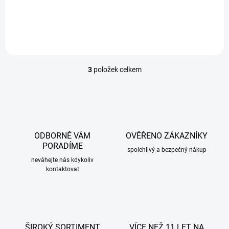
Snadná montáž.
3
položek celkem
O
v
l
á
d
a
c
ODBORNĚ VÁM
OVĚŘENO ZÁKAZNÍKY
í
PORADÍME
p
spolehlivý a bezpečný nákup
r
neváhejte nás kdykoliv
kontaktovat
v
k
y
v
ý
p
ŠIROKÝ SORTIMENT
VÍCE NEŽ 11 LET NA