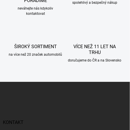
PORADÍME
spolehlivý a bezpečný nákup
neváhejte nás kdykoliv
kontaktovat
ŠIROKÝ SORTIMENT
VÍCE NEŽ 11 LET NA
TRHU
na více než 20 značek automobilů
doručujeme do ČR a na Slovensko
Z
á
p
a
t
í
KONTAKT