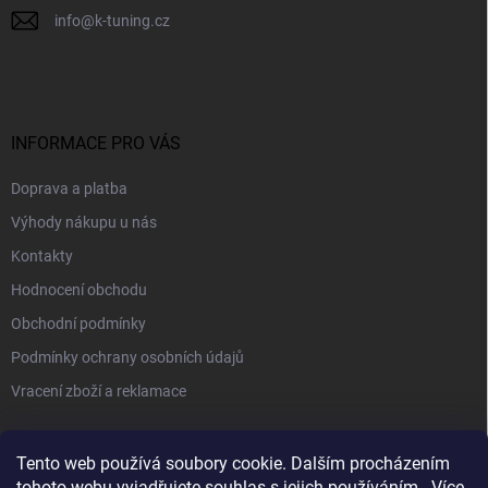
info
@
k-tuning.cz
INFORMACE PRO VÁS
Doprava a platba
Výhody nákupu u nás
Kontakty
Hodnocení obchodu
Obchodní podmínky
Podmínky ochrany osobních údajů
Vracení zboží a reklamace
PŘIJÍMÁME ONLINE PLATBY
Tento web používá soubory cookie. Dalším procházením
tohoto webu vyjadřujete souhlas s jejich používáním.. Více