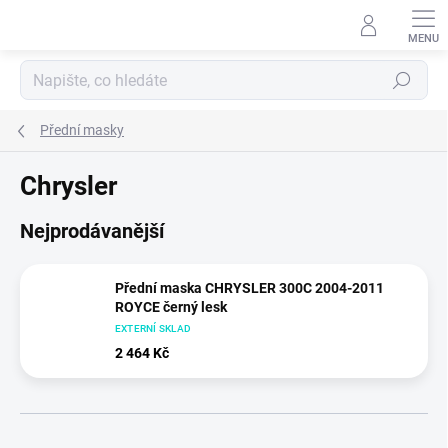
Přejít
na
obsah
Hledat
Přední masky
Chrysler
Nejprodávanější
Přední maska CHRYSLER 300C 2004-2011
ROYCE černý lesk
EXTERNÍ SKLAD
2 464 Kč
Ř