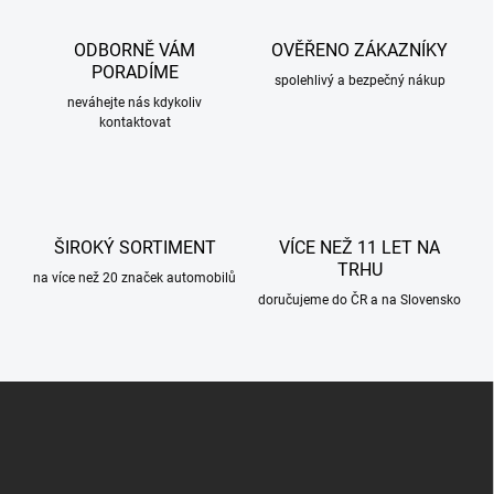
d
a
c
ODBORNĚ VÁM
OVĚŘENO ZÁKAZNÍKY
í
PORADÍME
p
spolehlivý a bezpečný nákup
r
neváhejte nás kdykoliv
kontaktovat
v
k
y
v
ý
p
ŠIROKÝ SORTIMENT
VÍCE NEŽ 11 LET NA
i
TRHU
s
na více než 20 značek automobilů
u
doručujeme do ČR a na Slovensko
Z
á
p
a
t