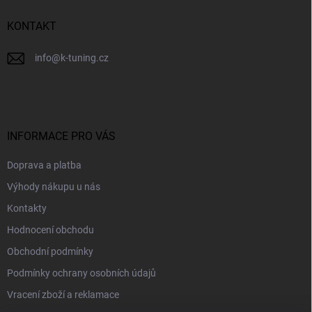
í
KONTAKT
info
@
k-tuning.cz
INFORMACE PRO VÁS
Doprava a platba
Výhody nákupu u nás
Kontakty
Hodnocení obchodu
Obchodní podmínky
Podmínky ochrany osobních údajů
Vracení zboží a reklamace