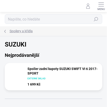
Přejít
na
obsah
Hledat
Spoilery a křídla
SUZUKI
Nejprodávanější
Spoiler zadní kapoty SUZUKI SWIFT VI 6 2017-
SPORT
EXTERNÍ SKLAD
1 699 Kč
Ř