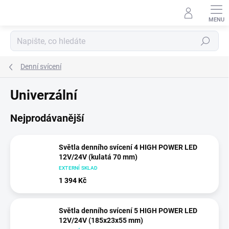
Přejít
na
obsah
Hledat
Denní svícení
Univerzální
Nejprodávanější
Světla denního svícení 4 HIGH POWER LED
12V/24V (kulatá 70 mm)
EXTERNÍ SKLAD
1 394 Kč
Světla denního svícení 5 HIGH POWER LED
12V/24V (185x23x55 mm)