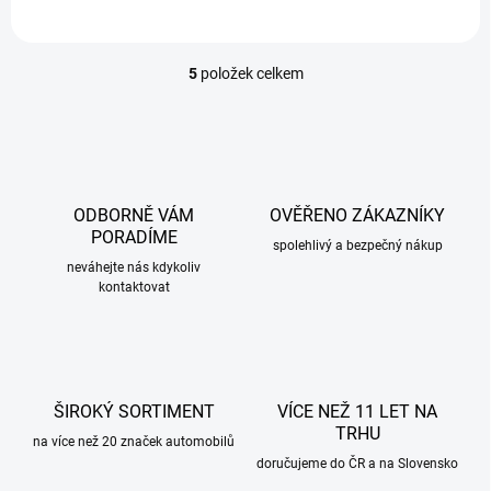
5
položek celkem
O
v
l
á
d
a
c
ODBORNĚ VÁM
OVĚŘENO ZÁKAZNÍKY
í
PORADÍME
p
spolehlivý a bezpečný nákup
r
neváhejte nás kdykoliv
kontaktovat
v
k
y
v
ý
p
ŠIROKÝ SORTIMENT
VÍCE NEŽ 11 LET NA
i
TRHU
s
na více než 20 značek automobilů
u
doručujeme do ČR a na Slovensko