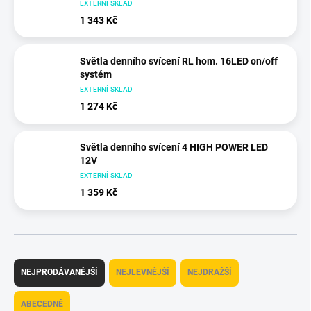
EXTERNÍ SKLAD
1 343 Kč
Světla denního svícení RL hom. 16LED on/off
systém
EXTERNÍ SKLAD
1 274 Kč
Světla denního svícení 4 HIGH POWER LED
12V
EXTERNÍ SKLAD
1 359 Kč
Ř
a
NEJPRODÁVANĚJŠÍ
NEJLEVNĚJŠÍ
NEJDRAŽŠÍ
z
e
ABECEDNĚ