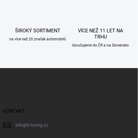
k
y
v
ý
p
ŠIROKÝ SORTIMENT
VÍCE NEŽ 11 LET NA
i
TRHU
s
na více než 20 značek automobilů
u
doručujeme do ČR a na Slovensko
Z
á
p
a
t
í
KONTAKT
info
@
k-tuning.cz