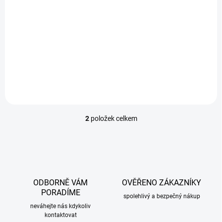
561 Kč
/ ks
Do košíku
Univerzální vyhřívaný potah na sedadlo, zesílená konstrukce, napájení
12V konektorem do zásuvky automobilového zapalovače.
Zabudovaný termostat, ovládací panel na přívodním...
2
položek celkem
O
v
l
á
d
a
c
ODBORNĚ VÁM
OVĚŘENO ZÁKAZNÍKY
í
PORADÍME
p
spolehlivý a bezpečný nákup
r
neváhejte nás kdykoliv
kontaktovat
v