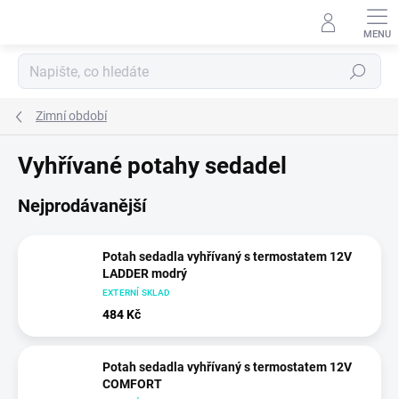
Přejít
na
obsah
Hledat
Zimní období
Vyhřívané potahy sedadel
Nejprodávanější
Potah sedadla vyhřívaný s termostatem 12V
LADDER modrý
EXTERNÍ SKLAD
484 Kč
Potah sedadla vyhřívaný s termostatem 12V
COMFORT