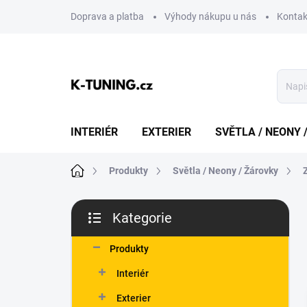
Přejít
Doprava a platba
Výhody nákupu u nás
Kontak
na
obsah
INTERIÉR
EXTERIER
SVĚTLA / NEONY 
Domů
Produkty
Světla / Neony / Žárovky
P
Kategorie
o
Přeskočit
s
kategorie
t
Produkty
r
Interiér
a
n
Exterier