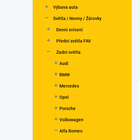
n
Výbava auta
í
p
Světla / Neony / Žárovky
a
n
Denní svícení
e
Přední světla FAV
l
Zadní světla
Audi
BMW
Mercedes
Opel
Porsche
Volkswagen
Alfa Romeo