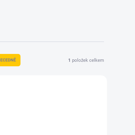
1
položek celkem
BECEDNĚ