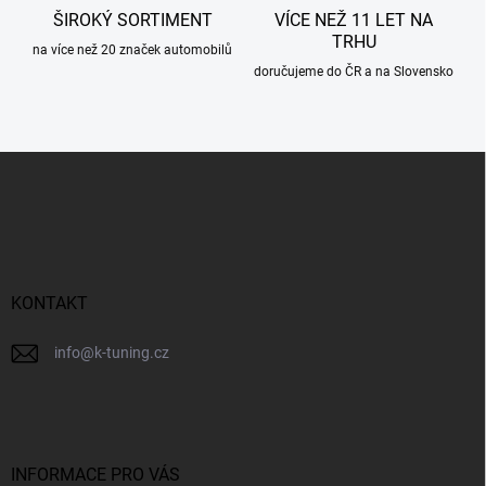
ŠIROKÝ SORTIMENT
VÍCE NEŽ 11 LET NA
TRHU
na více než 20 značek automobilů
doručujeme do ČR a na Slovensko
Z
á
p
a
t
í
KONTAKT
info
@
k-tuning.cz
INFORMACE PRO VÁS