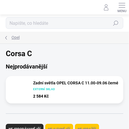
Přejít
na
obsah
Hledat
Opel
Corsa C
Nejprodávanější
Zadní světla OPEL CORSA C 11.00-09.06 černé
EXTERNÍ SKLAD
2 584 Kč
Ř
a