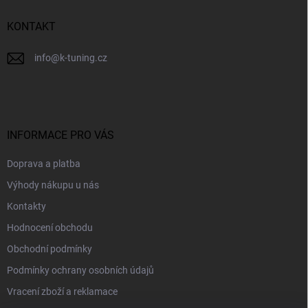
í
KONTAKT
info
@
k-tuning.cz
INFORMACE PRO VÁS
Doprava a platba
Výhody nákupu u nás
Kontakty
Hodnocení obchodu
Obchodní podmínky
Podmínky ochrany osobních údajů
Vracení zboží a reklamace