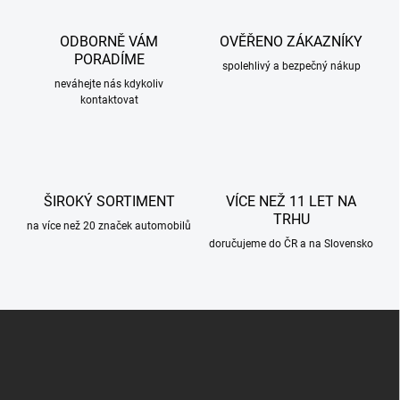
d
a
c
ODBORNĚ VÁM
OVĚŘENO ZÁKAZNÍKY
í
PORADÍME
p
spolehlivý a bezpečný nákup
r
neváhejte nás kdykoliv
kontaktovat
v
k
y
v
ý
p
ŠIROKÝ SORTIMENT
VÍCE NEŽ 11 LET NA
i
TRHU
s
na více než 20 značek automobilů
u
doručujeme do ČR a na Slovensko
Z
á
p
a
t