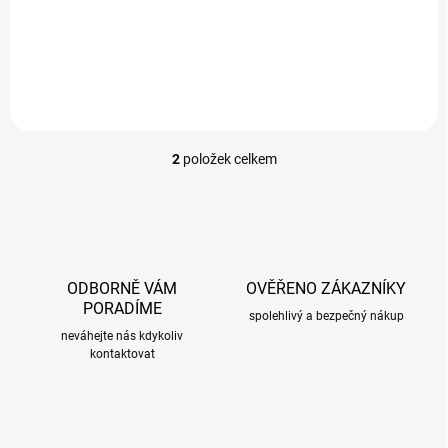
Boční blinkry BMW E39 Limo/Touring 95-99 chrom.
2
položek celkem
O
v
l
á
d
a
c
ODBORNĚ VÁM
OVĚŘENO ZÁKAZNÍKY
í
PORADÍME
p
spolehlivý a bezpečný nákup
r
neváhejte nás kdykoliv
kontaktovat
v
k
y
v
ý