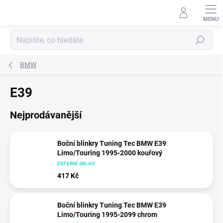
Přejít
na
obsah
Hledat
BMW
E39
Nejprodávanější
Boční blinkry Tuning Tec BMW E39
Limo/Touring 1995-2000 kouřový
EXTERNÍ SKLAD
417 Kč
Boční blinkry Tuning Tec BMW E39
Limo/Touring 1995-2099 chrom