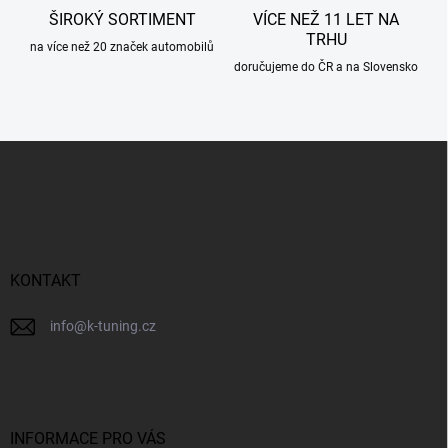
p
ŠIROKÝ SORTIMENT
VÍCE NEŽ 11 LET NA
i
TRHU
s
na více než 20 značek automobilů
u
doručujeme do ČR a na Slovensko
Z
á
p
a
t
í
KONTAKT
info
@
k-tuning.cz
INFORMACE PRO VÁS