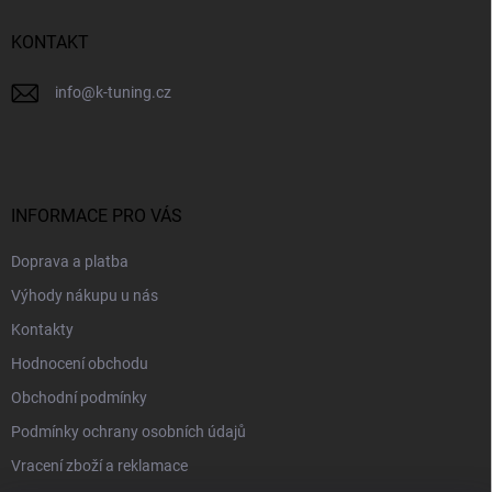
í
KONTAKT
info
@
k-tuning.cz
INFORMACE PRO VÁS
Doprava a platba
Výhody nákupu u nás
Kontakty
Hodnocení obchodu
Obchodní podmínky
Podmínky ochrany osobních údajů
Vracení zboží a reklamace