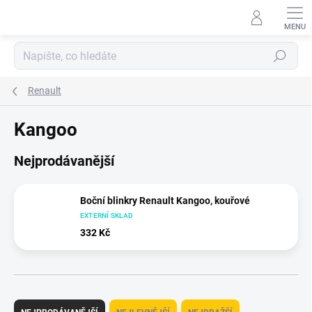
Přejít
na
obsah
Hledat
Renault
Kangoo
Nejprodávanější
Boční blinkry Renault Kangoo, kouřové
EXTERNÍ SKLAD
332 Kč
Ř
a