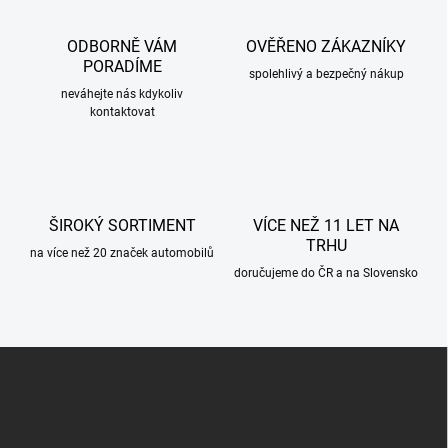
d
a
c
ODBORNĚ VÁM
OVĚŘENO ZÁKAZNÍKY
í
PORADÍME
p
spolehlivý a bezpečný nákup
r
neváhejte nás kdykoliv
kontaktovat
v
k
y
v
ý
p
ŠIROKÝ SORTIMENT
VÍCE NEŽ 11 LET NA
i
TRHU
s
na více než 20 značek automobilů
u
doručujeme do ČR a na Slovensko
Z
á
p
a
t