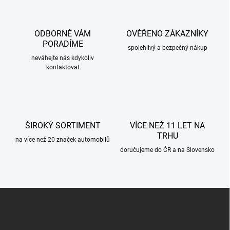
á
d
a
c
ODBORNĚ VÁM
OVĚŘENO ZÁKAZNÍKY
í
PORADÍME
p
spolehlivý a bezpečný nákup
r
neváhejte nás kdykoliv
kontaktovat
v
k
y
v
ý
p
ŠIROKÝ SORTIMENT
VÍCE NEŽ 11 LET NA
i
TRHU
s
na více než 20 značek automobilů
u
doručujeme do ČR a na Slovensko
Z
á
p
a