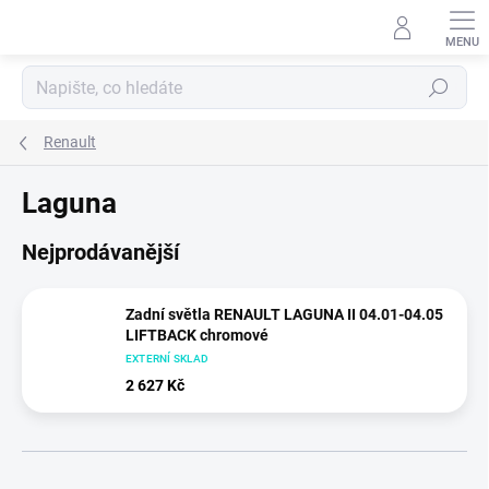
Přejít
na
obsah
Hledat
Renault
Laguna
Nejprodávanější
Zadní světla RENAULT LAGUNA II 04.01-04.05
LIFTBACK chromové
EXTERNÍ SKLAD
2 627 Kč
Ř