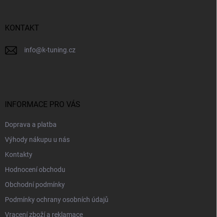
t
í
KONTAKT
info
@
k-tuning.cz
INFORMACE PRO VÁS
Doprava a platba
Výhody nákupu u nás
Kontakty
Hodnocení obchodu
Obchodní podmínky
Podmínky ochrany osobních údajů
Vracení zboží a reklamace