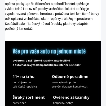
opěrka poskytuje řidiči komfort a pohodlí loketní opěrka je
vyklopitelná i do svislé polohy vrchní část loketní opěrky je
vypolstrovaná pěnovou hmotou a potažena textilem černé barvy
odklopitelná vrchní část loketní opěrky s úložným prostorem
Součástí balení je: český návod šroubky plastový adaptér
potřebný k montáži