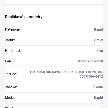
Doplňkové parametry
Kategorie
:
Rapid
Záruka
:
2 roky
Hmotnost
:
1 kg
EAN
:
0746020076518
106-6363|106-6395|106-10587|106-11519|106-
TecDoc
:
5507|106-6412
Značka
:
Škoda
Model
:
Rapid