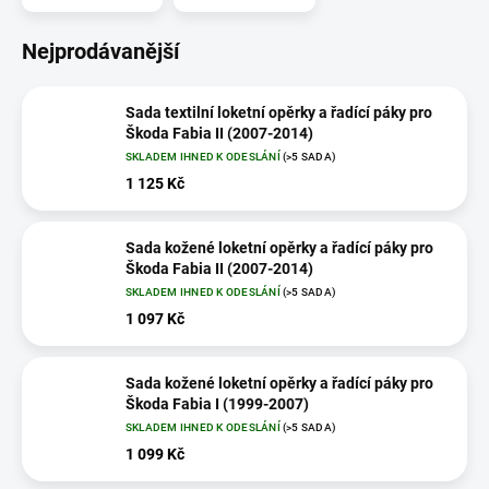
Nejprodávanější
Sada textilní loketní opěrky a řadící páky pro
Škoda Fabia II (2007-2014)
SKLADEM IHNED K ODESLÁNÍ
(>5 SADA)
1 125 Kč
Sada kožené loketní opěrky a řadící páky pro
Škoda Fabia II (2007-2014)
SKLADEM IHNED K ODESLÁNÍ
(>5 SADA)
1 097 Kč
Sada kožené loketní opěrky a řadící páky pro
Škoda Fabia I (1999-2007)
SKLADEM IHNED K ODESLÁNÍ
(>5 SADA)
1 099 Kč