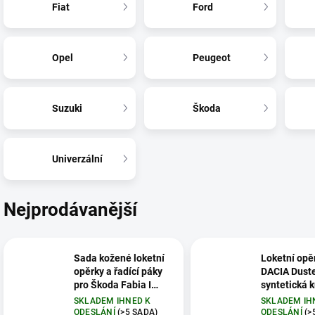
Fiat
Ford
Opel
Peugeot
Suzuki
Škoda
Univerzální
Nejprodávanější
Sada kožené loketní
Loketní opě
opěrky a řadící páky
DACIA Dust
pro Škoda Fabia I
syntetická 
(1999-2007)
černá 2010
SKLADEM IHNED K
SKLADEM IH
ODESLÁNÍ
(>5 SADA)
ODESLÁNÍ
(>