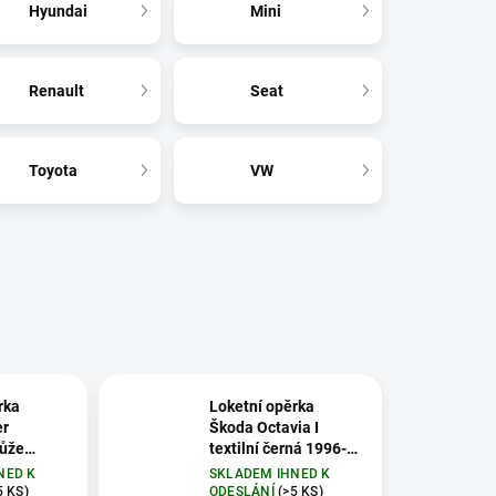
Hyundai
Mini
Renault
Seat
Toyota
VW
rka
Loketní opěrka
er
Škoda Octavia I
kůže
textilní černá 1996-
-2018
2010
NED K
SKLADEM IHNED K
5 KS)
ODESLÁNÍ
(>5 KS)