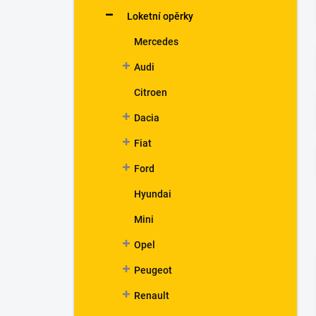
n
Loketní opěrky
í
p
Mercedes
a
n
Audi
e
Citroen
l
Dacia
Fiat
Ford
Hyundai
Mini
Opel
Peugeot
Renault