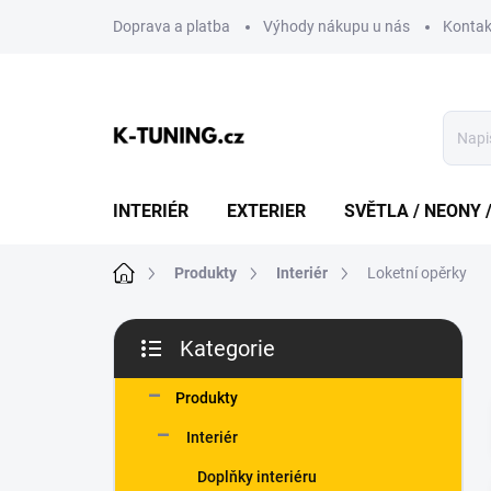
Přejít
Doprava a platba
Výhody nákupu u nás
Kontak
na
obsah
INTERIÉR
EXTERIER
SVĚTLA / NEONY 
Domů
Produkty
Interiér
Loketní opěrky
P
Kategorie
o
Přeskočit
s
kategorie
t
Produkty
r
Interiér
a
n
Doplňky interiéru