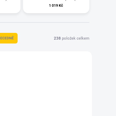
1 019 Kč
238
položek celkem
BECEDNĚ
+ DÁREK ZDARMA
72547
HDT1145
DOPRAVA ZDARMA
DESLÁNÍ
SKLADEM IHNED K ODESLÁNÍ
(>5 KS)
(>5 KS)