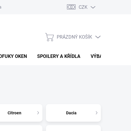
CZK
any osobních údajů
Vracení zboží a reklamace
PRÁZDNÝ KOŠÍK
NÁKUPNÍ
KOŠÍK
OFUKY OKEN
SPOILERY A KŘÍDLA
VÝBAVA AUTA
Citroen
Dacia