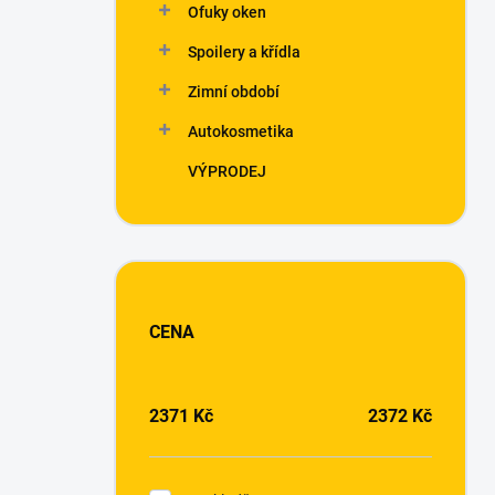
Ofuky oken
Spoilery a křídla
Zimní období
Autokosmetika
VÝPRODEJ
CENA
2371
Kč
2372
Kč