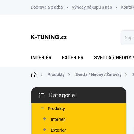
Přejít
Doprava a platba
Výhody nákupu u nás
Kontak
na
obsah
INTERIÉR
EXTERIER
SVĚTLA / NEONY 
Domů
Produkty
Světla / Neony / Žárovky
P
Kategorie
o
Přeskočit
s
kategorie
t
Produkty
r
Interiér
a
n
Exterier