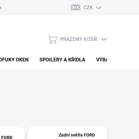
CZK
any osobních údajů
Vracení zboží a reklamace
PRÁZDNÝ KOŠÍK
NÁKUPNÍ
KOŠÍK
OFUKY OKEN
SPOILERY A KŘÍDLA
VÝBAVA AUTA
Zadní světla FORD
a FORD