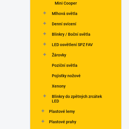
Mini Cooper
Mlhová světla
Denní svícení
Blinkry / Boční světla
LED osvětlení SPZ FAV
Žárovky
Poziční světla
Pojistky nožové
Xenony
Blinkry do zpětných zrcátek
LED
Plastové lemy
Plastové prahy