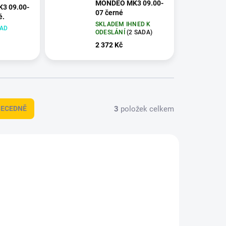
MONDEO MK3 09.00-
3 09.00-
07 černé
é.
SKLADEM IHNED K
LAD
ODESLÁNÍ
(2 SADA)
2 372 Kč
3
položek celkem
BECEDNĚ
+ DÁREK ZDARMA
-LTFO21
TTEC-LTFO22
DOPRAVA ZDARMA