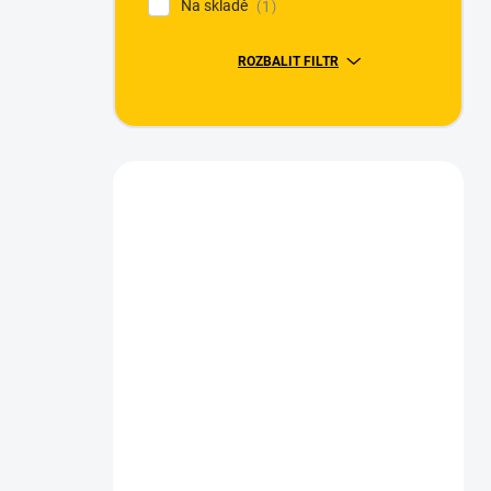
Na skladě
1
ROZBALIT FILTR