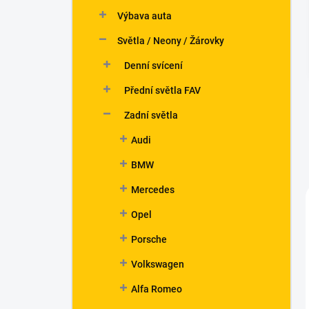
n
Výbava auta
í
p
Světla / Neony / Žárovky
a
n
Denní svícení
e
Přední světla FAV
l
Zadní světla
Audi
BMW
Mercedes
Opel
Porsche
Volkswagen
Alfa Romeo