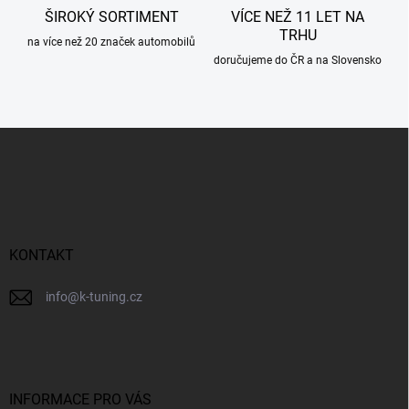
ŠIROKÝ SORTIMENT
VÍCE NEŽ 11 LET NA
TRHU
na více než 20 značek automobilů
doručujeme do ČR a na Slovensko
Z
á
p
a
t
í
KONTAKT
info
@
k-tuning.cz
INFORMACE PRO VÁS