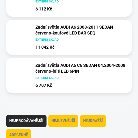
EXTERNÍ SKLAD
6 112 Kč
Zadní světla AUDI A6 2008-2011 SEDAN
červeno-kouřové LED BAR SEQ
EXTERNÍ SKLAD
11 042 Kč
Zadní světla AUDI A6 C6 SEDAN 04.2004-2008
červeno-bílé LED 6PIN
EXTERNÍ SKLAD
6 707 Kč
Ř
a
NEJPRODÁVANĚJŠÍ
NEJLEVNĚJŠÍ
NEJDRAŽŠÍ
z
e
ABECEDNĚ