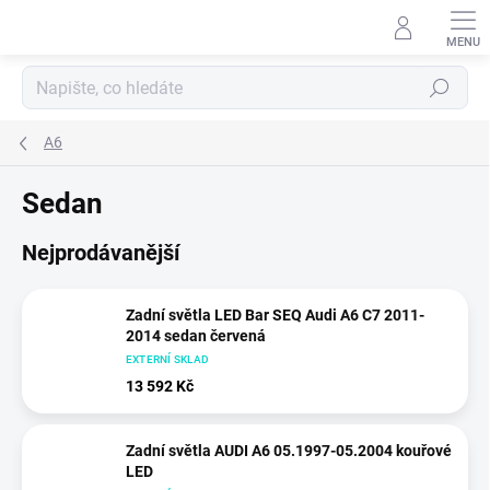
Přejít
na
obsah
Hledat
A6
Sedan
Nejprodávanější
Zadní světla LED Bar SEQ Audi A6 C7 2011-
2014 sedan červená
EXTERNÍ SKLAD
13 592 Kč
Zadní světla AUDI A6 05.1997-05.2004 kouřové
LED