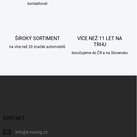
kontaktovat
v
k
y
v
ý
p
ŠIROKÝ SORTIMENT
VÍCE NEŽ 11 LET NA
i
TRHU
s
na více než 20 značek automobilů
u
doručujeme do ČR a na Slovensko
Z
á
p
a
t
í
KONTAKT
info
@
k-tuning.cz