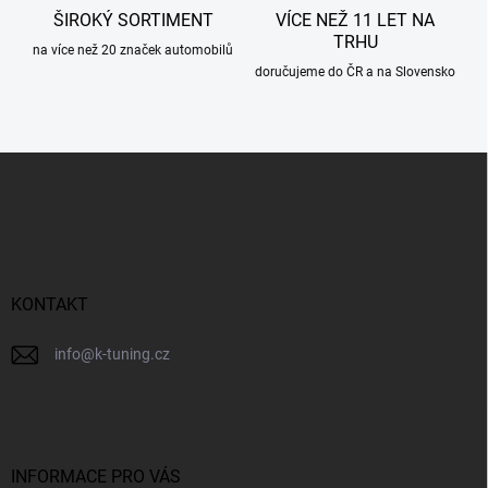
ŠIROKÝ SORTIMENT
VÍCE NEŽ 11 LET NA
TRHU
na více než 20 značek automobilů
doručujeme do ČR a na Slovensko
Z
á
p
a
t
í
KONTAKT
info
@
k-tuning.cz
INFORMACE PRO VÁS