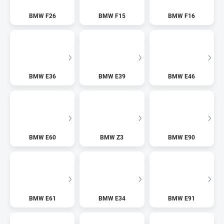
BMW F26
BMW F15
BMW F16
BMW E36
BMW E39
BMW E46
BMW E60
BMW Z3
BMW E90
BMW E61
BMW E34
BMW E91