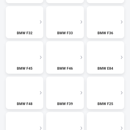
BMW F32
BMW F33
BMW F36
BMW F45
BMW F46
BMW E84
BMW F48
BMW F39
BMW F25