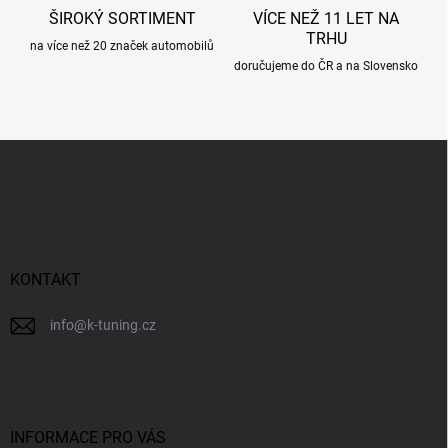
ŠIROKÝ SORTIMENT
VÍCE NEŽ 11 LET NA
TRHU
na více než 20 značek automobilů
doručujeme do ČR a na Slovensko
Z
á
p
a
t
í
KONTAKT
info
@
k-tuning.cz
INFORMACE PRO VÁS