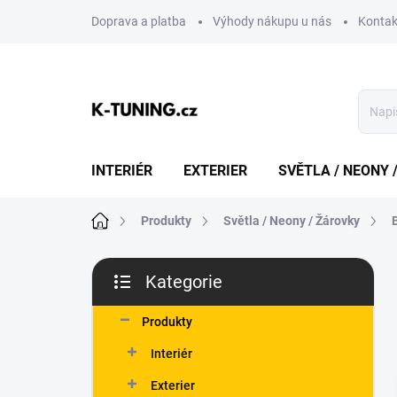
Přejít
Doprava a platba
Výhody nákupu u nás
Kontak
na
obsah
INTERIÉR
EXTERIER
SVĚTLA / NEONY 
Domů
Produkty
Světla / Neony / Žárovky
P
Kategorie
o
Přeskočit
s
kategorie
t
Produkty
r
Interiér
a
n
Exterier