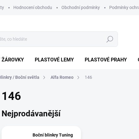
ty
Hodnocení obchodu
Obchodní podmínky
Podmínky ochr
Hledat
/ ŽÁROVKY
PLASTOVÉ LEMY
PLASTOVÉ PRAHY
Blinkry / Boční světla
Alfa Romeo
146
146
Nejprodávanější
Boční blinkry Tuning