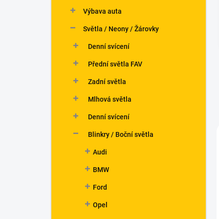
n
Výbava auta
í
p
Světla / Neony / Žárovky
a
n
Denní svícení
e
Přední světla FAV
l
Zadní světla
Mlhová světla
Denní svícení
Blinkry / Boční světla
Audi
BMW
Ford
Opel