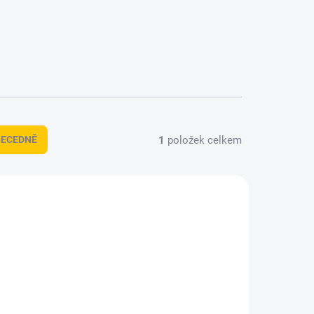
1
položek celkem
BECEDNĚ