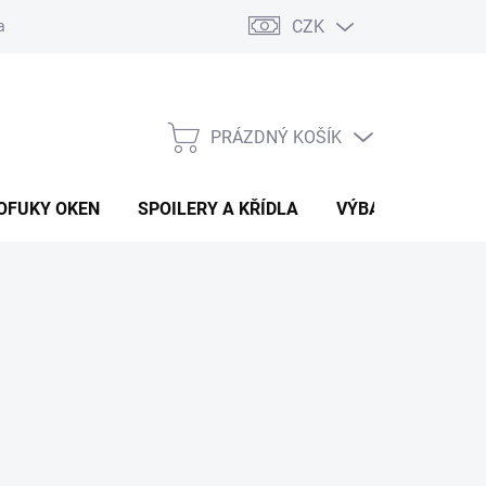
CZK
any osobních údajů
Vracení zboží a reklamace
PRÁZDNÝ KOŠÍK
NÁKUPNÍ
KOŠÍK
OFUKY OKEN
SPOILERY A KŘÍDLA
VÝBAVA AUTA