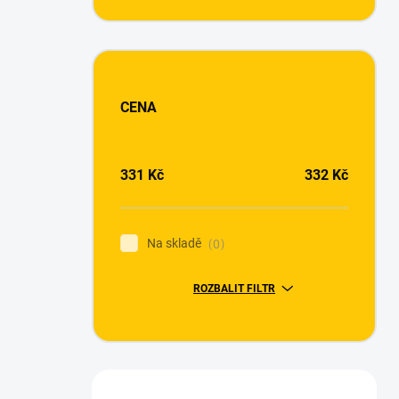
CENA
331
Kč
332
Kč
Na skladě
0
ROZBALIT FILTR