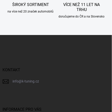
ŠIROKÝ SORTIMENT
VÍCE NEŽ 11 LET NA
TRHU
na více než 20 značek automobilů
doručujeme do ČR a na Slovensko
Z
á
p
a
t
í
KONTAKT
info
@
k-tuning.cz
INFORMACE PRO VÁS