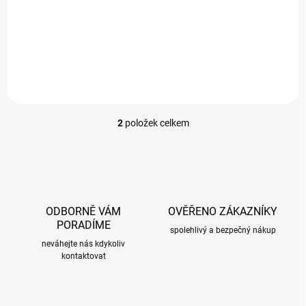
Zadní světla VW POLO 6N 10.94-09.99 černé.Cena je uvedena za
pár.Světla jsou homologovaná.
2
položek celkem
O
v
l
á
d
a
c
ODBORNĚ VÁM
OVĚŘENO ZÁKAZNÍKY
í
PORADÍME
p
spolehlivý a bezpečný nákup
r
neváhejte nás kdykoliv
kontaktovat
v
k
y
v