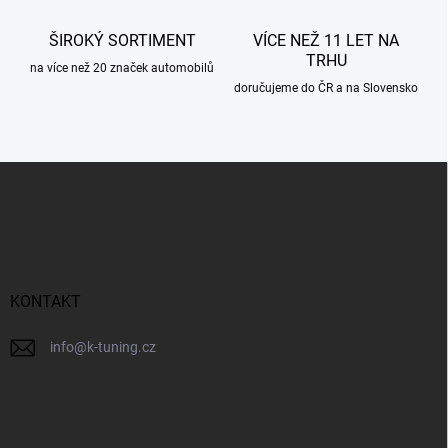
ý
p
ŠIROKÝ SORTIMENT
VÍCE NEŽ 11 LET NA
i
TRHU
s
na více než 20 značek automobilů
u
doručujeme do ČR a na Slovensko
Z
á
p
a
t
í
KONTAKT
info
@
k-tuning.cz