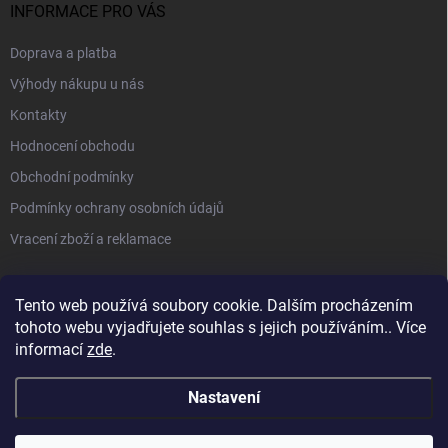
INFORMACE PRO VÁS
Doprava a platba
Výhody nákupu u nás
Kontakty
Hodnocení obchodu
Obchodní podmínky
Podmínky ochrany osobních údajů
Vracení zboží a reklamace
PŘIJÍMÁME ONLINE PLATBY
Tento web používá soubory cookie. Dalším procházením
tohoto webu vyjadřujete souhlas s jejich používáním.. Více
informací
zde
.
Nastavení
Sleva na všechny produkty a super vůně do auta jako