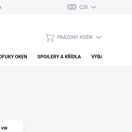
CZK
any osobních údajů
Vracení zboží a reklamace
PRÁZDNÝ KOŠÍK
NÁKUPNÍ
KOŠÍK
OFUKY OKEN
SPOILERY A KŘÍDLA
VÝBAVA AUTA
a VW