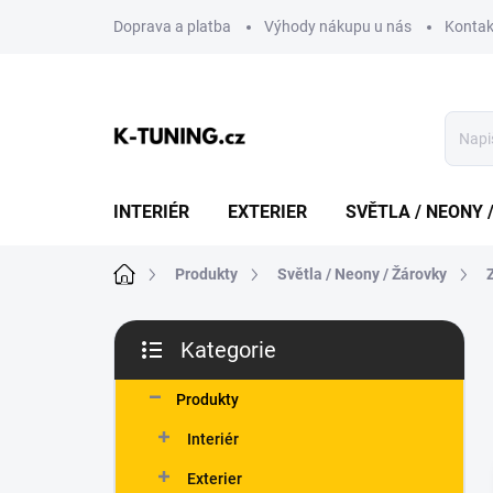
Přejít
Doprava a platba
Výhody nákupu u nás
Kontak
na
obsah
INTERIÉR
EXTERIER
SVĚTLA / NEONY 
Domů
Produkty
Světla / Neony / Žárovky
P
Kategorie
o
Přeskočit
s
kategorie
t
Produkty
r
Interiér
a
n
Exterier