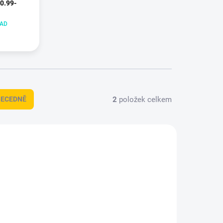
0.99-
LAD
2
položek celkem
BECEDNĚ
LTVW27