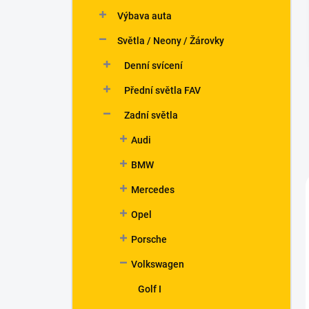
n
Výbava auta
í
p
Světla / Neony / Žárovky
a
n
Denní svícení
e
Přední světla FAV
l
Zadní světla
Audi
BMW
Mercedes
Opel
Porsche
Volkswagen
Golf I