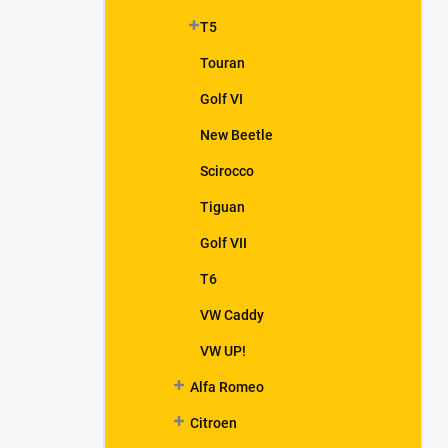
T5
Touran
Golf VI
New Beetle
Scirocco
Tiguan
Golf VII
T6
VW Caddy
VW UP!
Alfa Romeo
Citroen