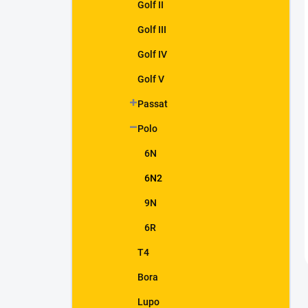
Golf II
Golf III
Golf IV
Golf V
Passat
Polo
6N
6N2
9N
6R
T4
Bora
Lupo