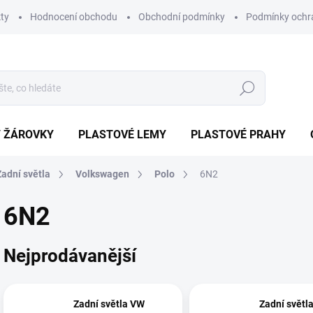
ty
Hodnocení obchodu
Obchodní podmínky
Podmínky ochr
Hledat
/ ŽÁROVKY
PLASTOVÉ LEMY
PLASTOVÉ PRAHY
Zadní světla
Volkswagen
Polo
6N2
6N2
Nejprodávanější
Zadní světla VW
Zadní světl