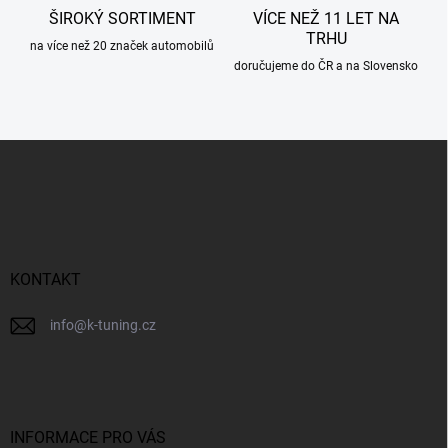
ŠIROKÝ SORTIMENT
VÍCE NEŽ 11 LET NA
TRHU
na více než 20 značek automobilů
doručujeme do ČR a na Slovensko
Z
á
p
a
t
í
KONTAKT
info
@
k-tuning.cz
INFORMACE PRO VÁS