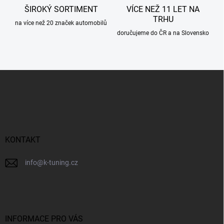
ŠIROKÝ SORTIMENT
VÍCE NEŽ 11 LET NA
TRHU
na více než 20 značek automobilů
doručujeme do ČR a na Slovensko
Z
á
p
a
t
í
KONTAKT
info
@
k-tuning.cz
INFORMACE PRO VÁS