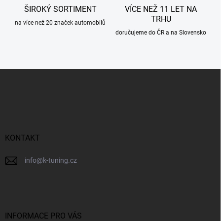
ŠIROKÝ SORTIMENT
VÍCE NEŽ 11 LET NA
TRHU
na více než 20 značek automobilů
doručujeme do ČR a na Slovensko
Z
á
p
a
t
í
KONTAKT
info
@
k-tuning.cz
INFORMACE PRO VÁS