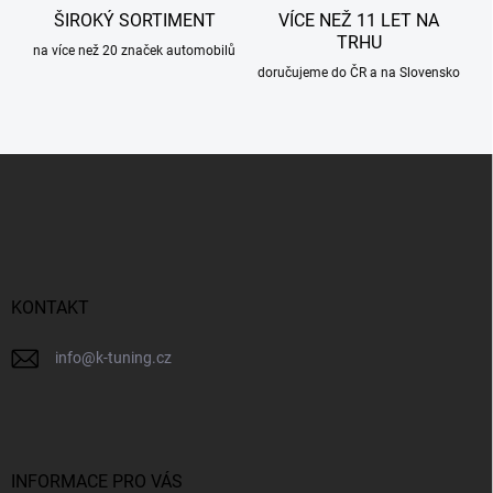
ŠIROKÝ SORTIMENT
VÍCE NEŽ 11 LET NA
TRHU
na více než 20 značek automobilů
doručujeme do ČR a na Slovensko
Z
á
p
a
t
í
KONTAKT
info
@
k-tuning.cz
INFORMACE PRO VÁS