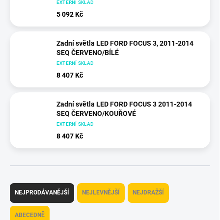
EXTERNÍ SKLAD
5 092 Kč
Zadní světla LED FORD FOCUS 3, 2011-2014
SEQ ČERVENO/BÍLÉ
EXTERNÍ SKLAD
8 407 Kč
Zadní světla LED FORD FOCUS 3 2011-2014
SEQ ČERVENO/KOUŘOVÉ
EXTERNÍ SKLAD
8 407 Kč
Ř
a
NEJPRODÁVANĚJŠÍ
NEJLEVNĚJŠÍ
NEJDRAŽŠÍ
z
e
ABECEDNĚ