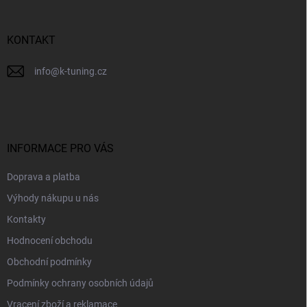
t
í
KONTAKT
info
@
k-tuning.cz
INFORMACE PRO VÁS
Doprava a platba
Výhody nákupu u nás
Kontakty
Hodnocení obchodu
Obchodní podmínky
Podmínky ochrany osobních údajů
Vracení zboží a reklamace