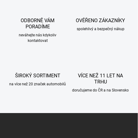
á
d
a
c
ODBORNĚ VÁM
OVĚŘENO ZÁKAZNÍKY
í
PORADÍME
p
spolehlivý a bezpečný nákup
r
neváhejte nás kdykoliv
kontaktovat
v
k
y
v
ý
p
ŠIROKÝ SORTIMENT
VÍCE NEŽ 11 LET NA
i
TRHU
s
na více než 20 značek automobilů
u
doručujeme do ČR a na Slovensko
Z
á
p
a