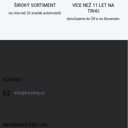
ŠIROKÝ SORTIMENT
VÍCE NEŽ 11 LET NA
TRHU
na více než 20 značek automobilů
doručujeme do ČR a na Slovensko
Z
á
p
a
t
í
KONTAKT
info
@
k-tuning.cz
INFORMACE PRO VÁS