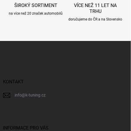
ŠIROKÝ SORTIMENT
VÍCE NEŽ 11 LET NA
TRHU
na více než 20 značek automobilů
doručujeme do ČR a na Slovensko
Z
á
p
a
t
í
KONTAKT
info
@
k-tuning.cz
INFORMACE PRO VÁS