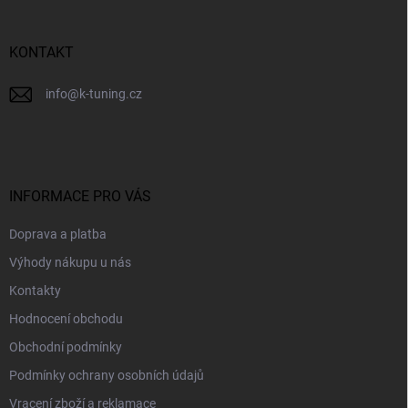
t
í
KONTAKT
info
@
k-tuning.cz
INFORMACE PRO VÁS
Doprava a platba
Výhody nákupu u nás
Kontakty
Hodnocení obchodu
Obchodní podmínky
Podmínky ochrany osobních údajů
Vracení zboží a reklamace