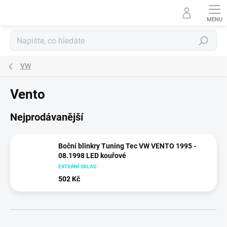
Přejít
na
obsah
Hledat
VW
Vento
Nejprodávanější
Boční blinkry Tuning Tec VW VENTO 1995 -
08.1998 LED kouřové
EXTERNÍ SKLAD
502 Kč
Ř