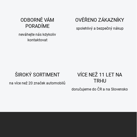
á
d
a
c
ODBORNĚ VÁM
OVĚŘENO ZÁKAZNÍKY
í
PORADÍME
p
spolehlivý a bezpečný nákup
r
neváhejte nás kdykoliv
kontaktovat
v
k
y
v
ý
p
ŠIROKÝ SORTIMENT
VÍCE NEŽ 11 LET NA
i
TRHU
s
na více než 20 značek automobilů
u
doručujeme do ČR a na Slovensko
Z
á
p
a